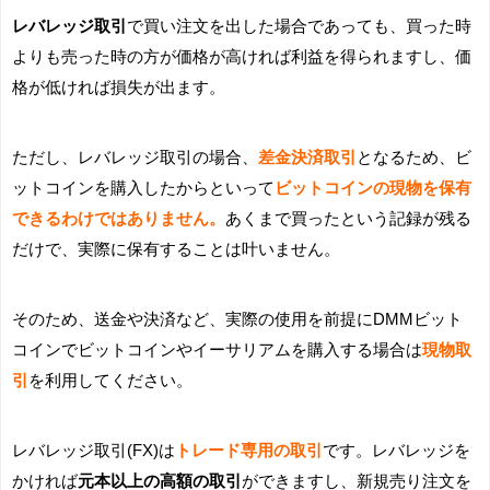
レバレッジ取引
で買い注文を出した場合であっても、買った時
よりも売った時の方が価格が高ければ利益を得られますし、価
格が低ければ損失が出ます。
ただし、レバレッジ取引の場合、
差金決済取引
となるため、ビ
ットコインを購入したからといって
ビットコインの現物を保有
できるわけではありません。
あくまで買ったという記録が残る
だけで、実際に保有することは叶いません。
そのため、送金や決済など、実際の使用を前提にDMMビット
コインでビットコインやイーサリアムを購入する場合は
現物取
引
を利用してください。
レバレッジ取引(FX)は
トレード専用の取引
です。レバレッジを
かければ
元本以上の高額の取引
ができますし、新規売り注文を