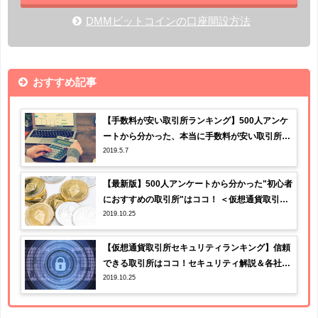
DMMビットコインの口座開設方法
おすすめ記事
【手数料が安い取引所ランキング】500人アンケ
ートから分かった、本当に手数料が安い取引所は
2019.5.7
ココ！
【最新版】500人アンケートから分かった"初心者
におすすめの取引所"はココ！ ＜仮想通貨取引所1
2019.10.25
0社を比較＞
【仮想通貨取引所セキュリティランキング】信頼
できる取引所はココ！セキュリティ解説＆各社の
2019.10.25
セキュリティ比較