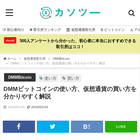
初心者向け
取引所ランキング
仮想通貨取引所
ビットコイン
ア
500人アンケートから分かった、初心者に本当におすすめできる
check!
取引所はココ！
ホーム
仮想通貨取引所
DMMBitcoin
DMMビットコインの使い方、仮想通貨の買い方を分かりやすく解説
DMMBitcoin
使い方
買い方
DMMビットコインの使い方、仮想通貨の買い方を
分かりやすく解説
2019/01/05
2019/02/24
LINE