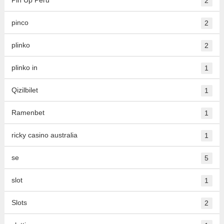
2
pinco
2
plinko
2
plinko in
1
Qizilbilet
1
Ramenbet
1
ricky casino australia
1
se
5
slot
1
Slots
2