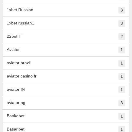
1xbet Russian
3
1xbet russian1
3
22bet IT
2
Aviator
1
aviator brazil
1
aviator casino fr
1
aviator IN
1
aviator ng
3
Bankobet
1
Basaribet
1