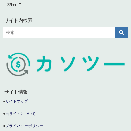
サイト内検索
サイト情報
●
サイトマップ
●
当サイトについて
●
プライバシーポリシー