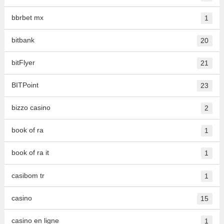
bbrbet mx
1
bitbank
20
bitFlyer
21
BITPoint
23
bizzo casino
2
book of ra
1
book of ra it
1
casibom tr
1
casino
15
casino en ligne
1