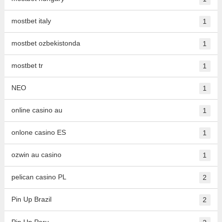
mostbet italy
1
mostbet ozbekistonda
1
mostbet tr
1
NEO
1
online casino au
1
onlone casino ES
1
ozwin au casino
1
pelican casino PL
2
Pin Up Brazil
2
Pin Up Peru