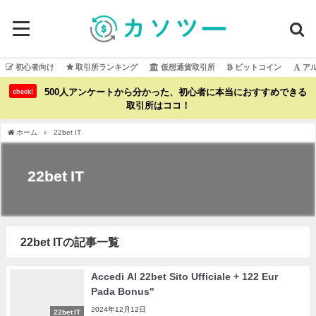
初心者向け
取引所ランキング
仮想通貨取引所
ビットコイン
ア
500人アンケートから分かった、初心者に本当におすすめできる
check!
取引所はココ！
ホーム
22bet IT
22bet IT
22bet ITの記事一覧
Accedi Al 22bet Sito Ufficiale + 122 Eur
Pada Bonus"
2024年12月12日
22bet IT