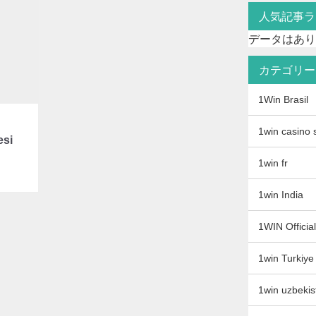
人気記事ラ
データはあり
カテゴリー
1Win Brasil
1win casino 
esi
1win fr
1win India
1WIN Officia
1win Turkiye
1win uzbekis