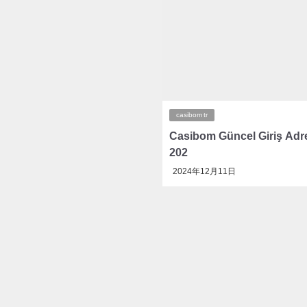
casibom tr
Casibom Güncel Giriş Adr
202
2024年12月11日