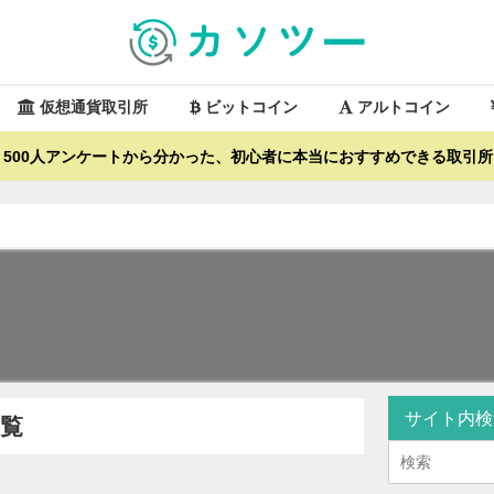
仮想通貨取引所
ビットコイン
アルトコイン
500人アンケートから分かった、初心者に本当におすすめできる取引
サイト内検
一覧