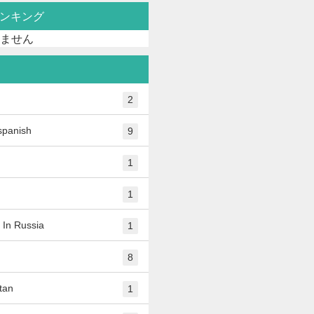
ンキング
ません
2
spanish
9
1
1
l In Russia
1
8
tan
1