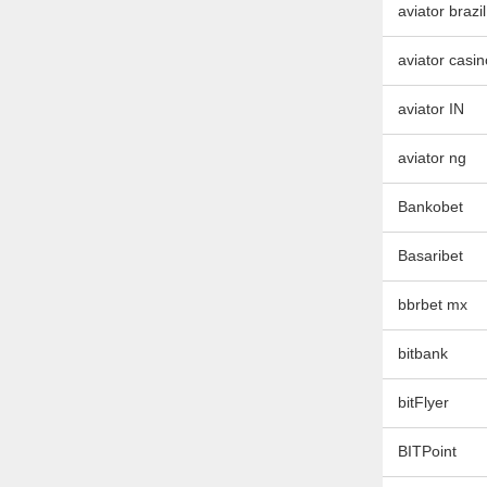
aviator brazil
aviator casin
aviator IN
aviator ng
Bankobet
Basaribet
bbrbet mx
bitbank
bitFlyer
BITPoint