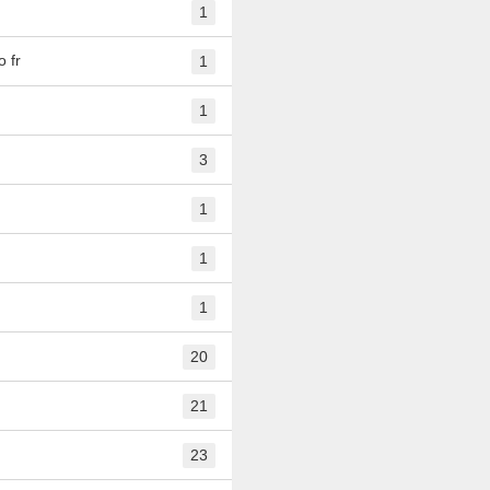
1
o fr
1
1
3
1
1
1
20
21
23