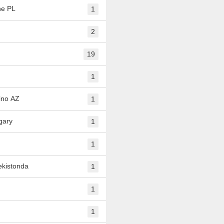
ne PL
1
2
19
1
ino AZ
1
gary
1
1
ekistonda
1
1
1