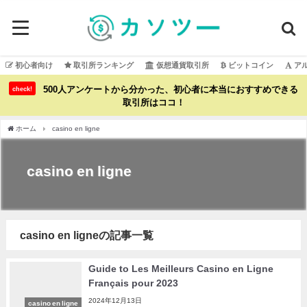
初心者向け
取引所ランキング
仮想通貨取引所
ビットコイン
ア
500人アンケートから分かった、初心者に本当におすすめできる
check!
取引所はココ！
ホーム
casino en ligne
casino en ligne
casino en ligneの記事一覧
Guide to Les Meilleurs Casino en Ligne
Français pour 2023
2024年12月13日
casino en ligne