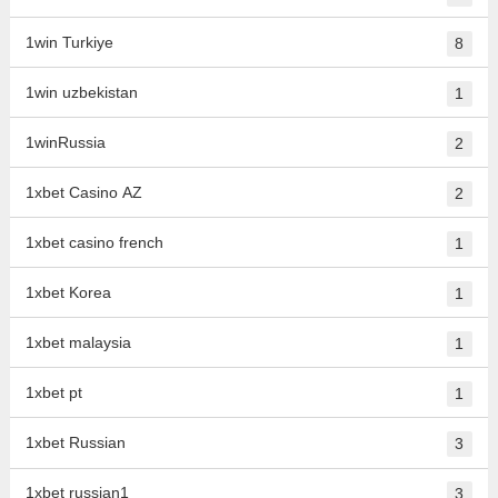
1win Turkiye
8
1win uzbekistan
1
1winRussia
2
1xbet Casino AZ
2
1xbet casino french
1
1xbet Korea
1
1xbet malaysia
1
1xbet pt
1
1xbet Russian
3
1xbet russian1
3