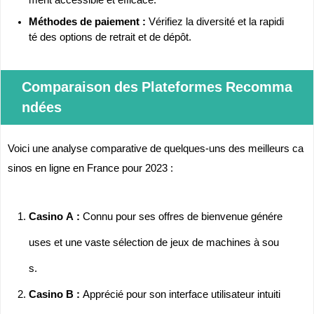
Méthodes de paiement :
Vérifiez la diversité et la rapidi
té des options de retrait et de dépôt.
Comparaison des Plateformes Recomma
ndées
Voici une analyse comparative de quelques-uns des meilleurs ca
sinos en ligne en France pour 2023 :
Casino A :
Connu pour ses offres de bienvenue génére
uses et une vaste sélection de jeux de machines à sou
s.
Casino B :
Apprécié pour son interface utilisateur intuiti