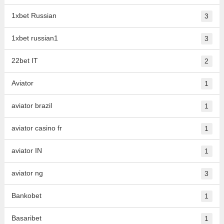
1xbet Russian
3
1xbet russian1
3
22bet IT
2
Aviator
1
aviator brazil
1
aviator casino fr
1
aviator IN
1
aviator ng
3
Bankobet
1
Basaribet
1