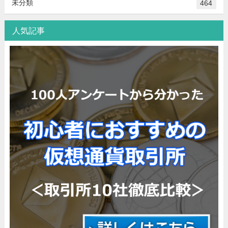
未分類
464
人気記事