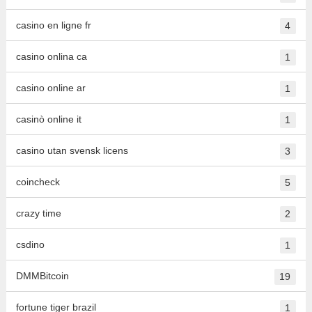
casino en ligne fr
4
casino onlina ca
1
casino online ar
1
casinò online it
1
casino utan svensk licens
3
coincheck
5
crazy time
2
csdino
1
DMMBitcoin
19
fortune tiger brazil
1