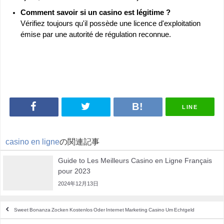
Comment savoir si un casino est légitime ?
Vérifiez toujours qu'il possède une licence d'exploitation
émise par une autorité de régulation reconnue.
LINE
casino en ligne
の関連記事
Guide to Les Meilleurs Casino en Ligne Français
pour 2023
2024年12月13日
Sweet Bonanza Zocken Kostenlos Oder Internet Marketing Casino Um Echtgeld