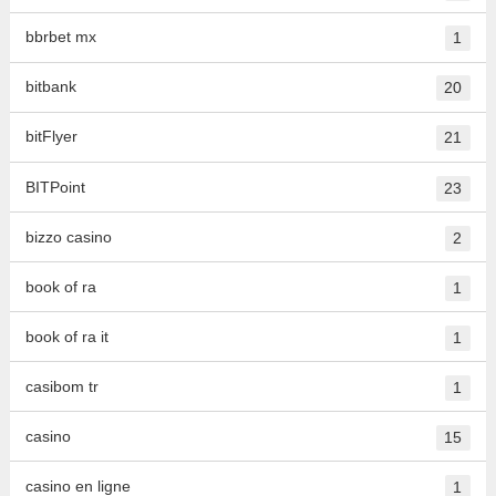
bbrbet mx
1
bitbank
20
bitFlyer
21
BITPoint
23
bizzo casino
2
book of ra
1
book of ra it
1
casibom tr
1
casino
15
casino en ligne
1