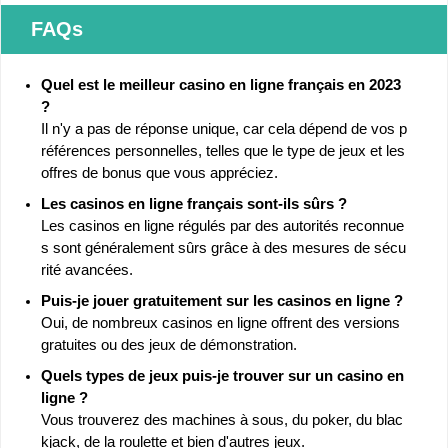
FAQs
Quel est le meilleur casino en ligne français en 2023
?
Il n'y a pas de réponse unique, car cela dépend de vos p
références personnelles, telles que le type de jeux et les
offres de bonus que vous appréciez.
Les casinos en ligne français sont-ils sûrs ?
Les casinos en ligne régulés par des autorités reconnue
s sont généralement sûrs grâce à des mesures de sécu
rité avancées.
Puis-je jouer gratuitement sur les casinos en ligne ?
Oui, de nombreux casinos en ligne offrent des versions
gratuites ou des jeux de démonstration.
Quels types de jeux puis-je trouver sur un casino en
ligne ?
Vous trouverez des machines à sous, du poker, du blac
kjack, de la roulette et bien d'autres jeux.