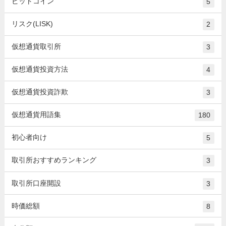
ビットコイン
5
リスク(LISK)
2
仮想通貨取引所
3
仮想通貨投資方法
4
仮想通貨投資詐欺
3
仮想通貨用語集
180
初心者向け
5
取引所おすすめランキング
3
取引所口座開設
3
時価総額
8