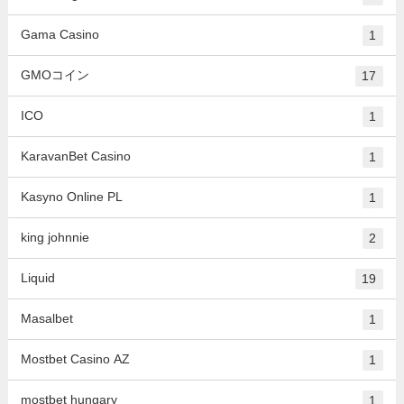
Gama Casino
1
GMOコイン
17
ICO
1
KaravanBet Casino
1
Kasyno Online PL
1
king johnnie
2
Liquid
19
Masalbet
1
Mostbet Casino AZ
1
mostbet hungary
1