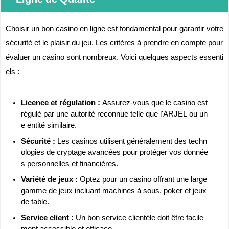
Choisir un bon casino en ligne est fondamental pour garantir votre
sécurité et le plaisir du jeu. Les critères à prendre en compte pour
évaluer un casino sont nombreux. Voici quelques aspects essenti
els :
Licence et régulation :
Assurez-vous que le casino est
régulé par une autorité reconnue telle que l'ARJEL ou un
e entité similaire.
Sécurité :
Les casinos utilisent généralement des techn
ologies de cryptage avancées pour protéger vos donnée
s personnelles et financières.
Variété de jeux :
Optez pour un casino offrant une large
gamme de jeux incluant machines à sous, poker et jeux
de table.
Service client :
Un bon service clientèle doit être facile
ment accessible et efficace.