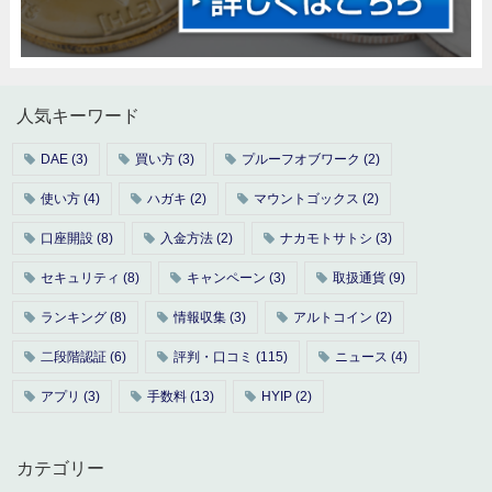
人気キーワード
DAE
(3)
買い方
(3)
プルーフオブワーク
(2)
使い方
(4)
ハガキ
(2)
マウントゴックス
(2)
口座開設
(8)
入金方法
(2)
ナカモトサトシ
(3)
セキュリティ
(8)
キャンペーン
(3)
取扱通貨
(9)
ランキング
(8)
情報収集
(3)
アルトコイン
(2)
二段階認証
(6)
評判・口コミ
(115)
ニュース
(4)
アプリ
(3)
手数料
(13)
HYIP
(2)
カテゴリー