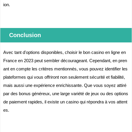
ion.
Conclusion
Avec tant d'options disponibles, choisir le bon casino en ligne en
France en 2023 peut sembler décourageant. Cependant, en pren
ant en compte les critères mentionnés, vous pouvez identifier les
plateformes qui vous offriront non seulement sécurité et fiabilité,
mais aussi une expérience enrichissante. Que vous soyez attiré
par des bonus généreux, une large variété de jeux ou des options
de paiement rapides, il existe un casino qui répondra à vos attent
es.