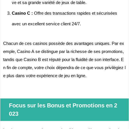
ve et sa grande variété de jeux de table.
Casino C :
Offre des transactions rapides et sécurisées
avec un excellent service client 24/7.
Chacun de ces casinos possède des avantages uniques. Par ex
emple, Casino A se distingue par la richesse de ses promotions,
tandis que Casino B est réputé pour la fluidité de son interface. E
n fin de compte, votre choix dépendra de ce que vous privilégiez l
e plus dans votre expérience de jeu en ligne.
Focus sur les Bonus et Promotions en 2
023