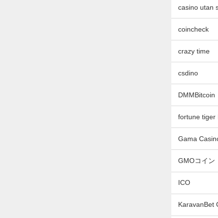
casino utan 
coincheck
crazy time
csdino
DMMBitcoin
fortune tiger 
Gama Casin
GMOコイン
ICO
KaravanBet 