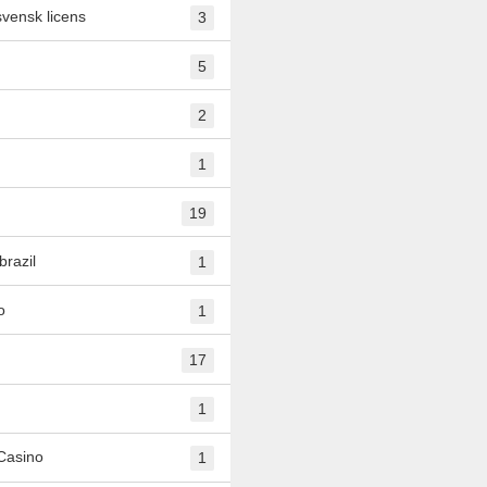
svensk licens
3
5
2
1
19
brazil
1
o
1
17
1
Casino
1