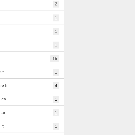
2
1
1
1
15
gne
1
ne fr
4
a ca
1
 ar
1
 it
1