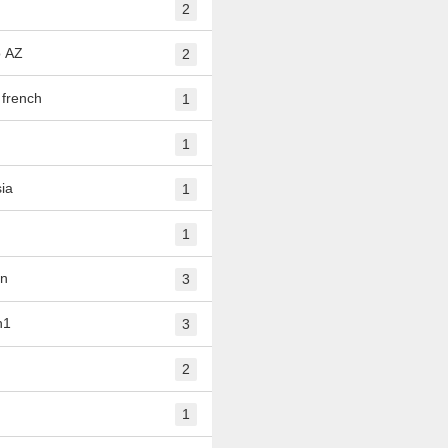
2
o AZ
2
 french
1
1
ia
1
1
an
3
n1
3
2
1