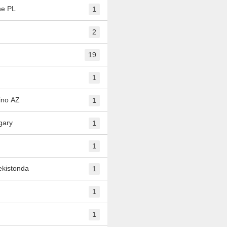
ne PL
1
2
19
1
ino AZ
1
gary
1
1
ekistonda
1
1
1