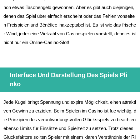
hon etwas Taschengeld gewonnen. Aber es gibt auch diejenigen,
denen das Spiel über einfach erscheint oder das Fehlen vonseite
n Freispielen und Bénéfice inakzeptabel ist. Es ist wie das frische
r Wind, jeder eine Vielzahl von Casinospielen vorstellt, denn es ist
nicht nur ein Online-Casino-Slot!
Interface Und Darstellung Des Spiels Pli
nko
Jede Kugel bringt Spannung und expire Möglichkeit, einen attrakti
ven Gewinn zu erzielen. Beim Spielen im Casino ist fue wichtig, d
ie Prinzipien des verantwortungsvollen Glücksspiels zu beachten
ebenso Limits für Einsätze und Spielzeit zu setzen. Trotz dieses
Glücksfaktors sollten Spieler mit einem klaren Verständnis der Ri