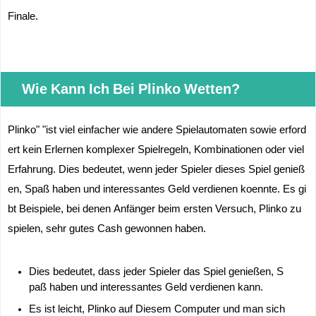
Finale.
Wie Kann Ich Bei Plinko Wetten?
Plinko" "ist viel einfacher wie andere Spielautomaten sowie erford
ert kein Erlernen komplexer Spielregeln, Kombinationen oder viel
Erfahrung. Dies bedeutet, wenn jeder Spieler dieses Spiel genieß
en, Spaß haben und interessantes Geld verdienen koennte. Es gi
bt Beispiele, bei denen Anfänger beim ersten Versuch, Plinko zu
spielen, sehr gutes Cash gewonnen haben.
Dies bedeutet, dass jeder Spieler das Spiel genießen, S
paß haben und interessantes Geld verdienen kann.
Es ist leicht, Plinko auf Diesem Computer und man sich