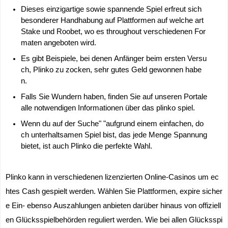
Dieses einzigartige sowie spannende Spiel erfreut sich
besonderer Handhabung auf Plattformen auf welche art
Stake und Roobet, wo es throughout verschiedenen For
maten angeboten wird.
Es gibt Beispiele, bei denen Anfänger beim ersten Versu
ch, Plinko zu zocken, sehr gutes Geld gewonnen habe
n.
Falls Sie Wundern haben, finden Sie auf unseren Portale
alle notwendigen Informationen über das plinko spiel.
Wenn du auf der Suche" "aufgrund einem einfachen, do
ch unterhaltsamen Spiel bist, das jede Menge Spannung
bietet, ist auch Plinko die perfekte Wahl.
Plinko kann in verschiedenen lizenzierten Online-Casinos um ec
htes Cash gespielt werden. Wählen Sie Plattformen, expire sicher
e Ein- ebenso Auszahlungen anbieten darüber hinaus von offiziell
en Glücksspielbehörden reguliert werden. Wie bei allen Glücksspi