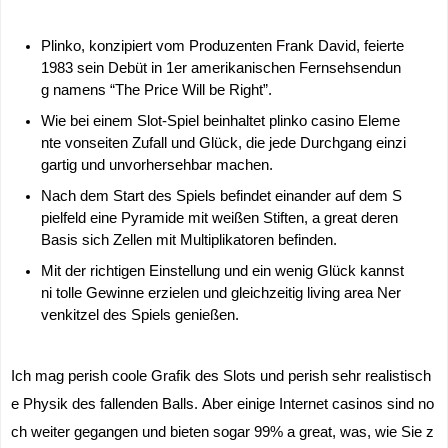
Plinko, konzipiert vom Produzenten Frank David, feierte
1983 sein Debüt in 1er amerikanischen Fernsehsendun
g namens “The Price Will be Right”.
Wie bei einem Slot-Spiel beinhaltet plinko casino Eleme
nte vonseiten Zufall und Glück, die jede Durchgang einzi
gartig und unvorhersehbar machen.
Nach dem Start des Spiels befindet einander auf dem S
pielfeld eine Pyramide mit weißen Stiften, a great deren
Basis sich Zellen mit Multiplikatoren befinden.
Mit der richtigen Einstellung und ein wenig Glück kannst
ni tolle Gewinne erzielen und gleichzeitig living area Ner
venkitzel des Spiels genießen.
Ich mag perish coole Grafik des Slots und perish sehr realistisch
e Physik des fallenden Balls. Aber einige Internet casinos sind no
ch weiter gegangen und bieten sogar 99% a great, was, wie Sie z