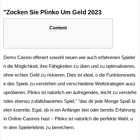
"Zocken Sie Plinko Um Geld 2023
Content
Demo Casino offeriert sowohl neuen wie auch erfahrenen Spieler
n die Möglichkeit, ihre Fähigkeiten zu üben und zu optimalisieren,
ohne echtes Geld zu riskieren. Dies ist ideal, o die Funktionsweis
e des Spiels zu verstehen und verschiedene Wettstrategien ausz
uprobieren. Plinko ist natürlich ein aufregendes, leicht zu verstehe
ndes ebenso zufallsbasiertes Spiel," "das dir jede Menge Spaß bi
eten koennte. Egal, ob ni ein Anfänger bist oder bereits Erfahrung
in Online-Casinos hast – Plinko ist natürlich die perfekte Wahl, u
m dein Spielerlebnis zu bereichern.