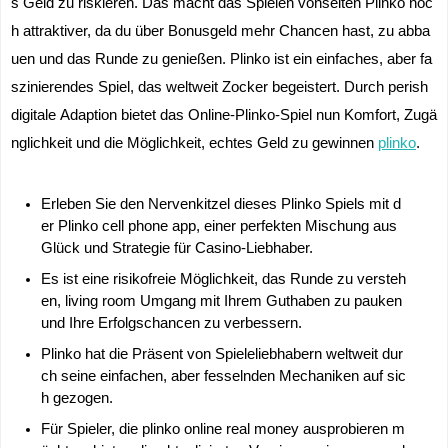
s Geld zu riskieren. Das macht das Spielen vonseiten Plinko noc
h attraktiver, da du über Bonusgeld mehr Chancen hast, zu abba
uen und das Runde zu genießen. Plinko ist ein einfaches, aber fa
szinierendes Spiel, das weltweit Zocker begeistert. Durch perish
digitale Adaption bietet das Online-Plinko-Spiel nun Komfort, Zugä
nglichkeit und die Möglichkeit, echtes Geld zu gewinnen
plinko
.
Erleben Sie den Nervenkitzel dieses Plinko Spiels mit d
er Plinko cell phone app, einer perfekten Mischung aus
Glück und Strategie für Casino-Liebhaber.
Es ist eine risikofreie Möglichkeit, das Runde zu versteh
en, living room Umgang mit Ihrem Guthaben zu pauken
und Ihre Erfolgschancen zu verbessern.
Plinko hat die Präsent von Spieleliebhabern weltweit dur
ch seine einfachen, aber fesselnden Mechaniken auf sic
h gezogen.
Für Spieler, die plinko online real money ausprobieren m