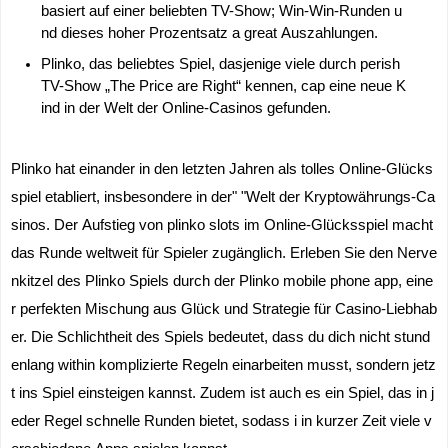
basiert auf einer beliebten TV-Show; Win-Win-Runden u
nd dieses hoher Prozentsatz a great Auszahlungen.
Plinko, das beliebtes Spiel, dasjenige viele durch perish
TV-Show „The Price are Right“ kennen, cap eine neue K
ind in der Welt der Online-Casinos gefunden.
Plinko hat einander in den letzten Jahren als tolles Online-Glücks
spiel etabliert, insbesondere in der" "Welt der Kryptowährungs-Ca
sinos. Der Aufstieg von plinko slots im Online-Glücksspiel macht
das Runde weltweit für Spieler zugänglich. Erleben Sie den Nerve
nkitzel des Plinko Spiels durch der Plinko mobile phone app, eine
r perfekten Mischung aus Glück und Strategie für Casino-Liebhab
er. Die Schlichtheit des Spiels bedeutet, dass du dich nicht stund
enlang within komplizierte Regeln einarbeiten musst, sondern jetz
t ins Spiel einsteigen kannst. Zudem ist auch es ein Spiel, das in j
eder Regel schnelle Runden bietet, sodass i in kurzer Zeit viele v