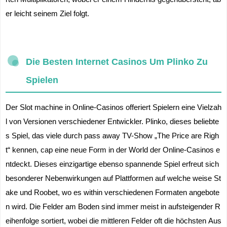
er leicht seinem Ziel folgt.
Die Besten Internet Casinos Um Plinko Zu
Spielen
Der Slot machine in Online-Casinos offeriert Spielern eine Vielzah
l von Versionen verschiedener Entwickler. Plinko, dieses beliebte
s Spiel, das viele durch pass away TV-Show „The Price are Righ
t“ kennen, cap eine neue Form in der World der Online-Casinos e
ntdeckt. Dieses einzigartige ebenso spannende Spiel erfreut sich
besonderer Nebenwirkungen auf Plattformen auf welche weise St
ake und Roobet, wo es within verschiedenen Formaten angebote
n wird. Die Felder am Boden sind immer meist in aufsteigender R
eihenfolge sortiert, wobei die mittleren Felder oft die höchsten Aus