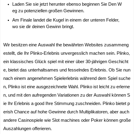
Laden Sie sie jetzt herunter ebenso beginnen Sie Den W
eg zu potenziellen großen Gewinnen.
Am Finale landet die Kugel in einem der unteren Felder,
wo sie dir deinen Gewinn bringt.
Wir besitzen eine Auswahl the bewährten Websites zusammeng
estellt, die Ihr Plinko-Erlebnis unvergesslich machen sein. Plinko,
ein klassisches Glück spiel mit einer über 30-jährigen Geschicht
e, bietet das unterhaltsames und fesselndes Erlebnis. Ob Sie nun
nach einem angenehmen Spielerlebnis während dem Spiel suche
n, Plinko ist eine ausgezeichnete Wahl. Plinko ist leicht zu erlerne
n, und mit den aufregenden Variationen zu der Auswahl können S
ie Ihr Erlebnis a good Ihre Stimmung zuschneiden. Plinko bietet p
erish Chance auf hohe Gewinne durch Multiplikatoren, aber auch
andere Casinospiele wie Slot machines oder Poker können große
Auszahlungen offerieren.