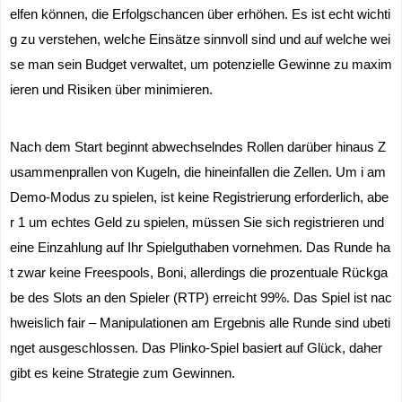
elfen können, die Erfolgschancen über erhöhen. Es ist echt wichti
g zu verstehen, welche Einsätze sinnvoll sind und auf welche wei
se man sein Budget verwaltet, um potenzielle Gewinne zu maxim
ieren und Risiken über minimieren.
Nach dem Start beginnt abwechselndes Rollen darüber hinaus Z
usammenprallen von Kugeln, die hineinfallen die Zellen. Um i am
Demo-Modus zu spielen, ist keine Registrierung erforderlich, abe
r 1 um echtes Geld zu spielen, müssen Sie sich registrieren und
eine Einzahlung auf Ihr Spielguthaben vornehmen. Das Runde ha
t zwar keine Freespools, Boni, allerdings die prozentuale Rückga
be des Slots an den Spieler (RTP) erreicht 99%. Das Spiel ist nac
hweislich fair – Manipulationen am Ergebnis alle Runde sind ubeti
nget ausgeschlossen. Das Plinko-Spiel basiert auf Glück, daher
gibt es keine Strategie zum Gewinnen.