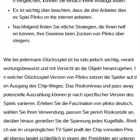
n vergleichen, können Sie einfach keine Analoga finden.
Es ist wichtig über beachten, dass die drei Anbieter dies
es Spiel Plinko on the internet anbieten.
Nachfolgend finden Sie etliche Strategien, die Ihnen helf
en können, Ihre Gewinne beim Zocken von Plinko über
steigern.
Wie bei jedermann Glücksspiel ist ha sido jedoch wichtig, verant
wortungsbewusst und mit Vorsicht an die Objekt heranzugehen. I
n welcher Glücksspiel-Version von Plinko setzen die Spieler auf d
en Ausgang des Chip-Weges. Das Risikoniveau und pass away
potenzielle Auszahlung können je nach spezifischer Version des
Spiels variieren. Erleben Sie die Faszination von plinko deutsch,
wählen Sie Ihren Verwendung, passen Sie perish Risikostufe an,
darüber hinaus genießen Sie die Spannung jedes Kugelfalls. Ähnli
ch wie im ursprünglichen TV-Spiel prallt der Chip vonseiten Pins
ab ebenso landet schließlich in einem der Preisfelder am unteren