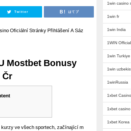
1win casino 
Twitter
はてブ
1win fr
1win India
ino Oficiální Stránky Přihlášení A Sáz
1WIN Officia
1win Turkiye
 U Mostbet Bonusy
1win uzbekis
 Čr
1winRussia
tent
1xbet Casin
1xbet casino
1xbet Korea
í kurzy ve všech sportech, začínající m