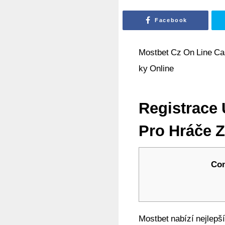
Facebook
Mostbet Cz On Line Cas
ky Online
Registrace
Pro Hráče Z
Con
Mostbet nabízí nejlepš