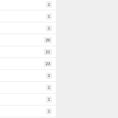
1
1
1
20
21
23
2
1
1
1