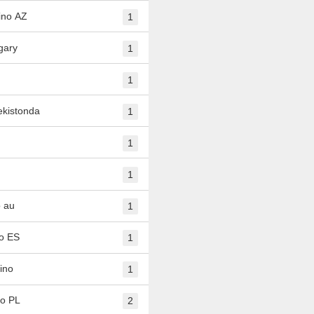
ino AZ
1
gary
1
1
ekistonda
1
1
1
o au
1
no ES
1
ino
1
no PL
2