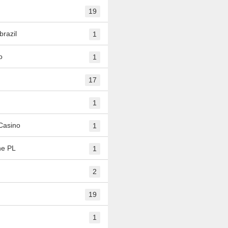
19
brazil
1
o
1
17
1
Casino
1
ne PL
1
2
19
1