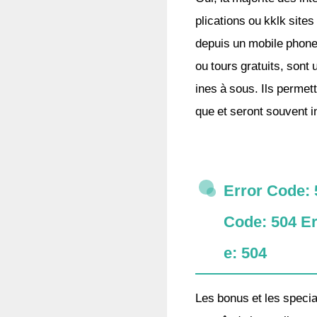
plications ou kklk site
depuis un mobile phone 
ou tours gratuits, sont
ines à sous. Ils permet
que et seront souvent i
Error Code: 
Code: 504 Er
e: 504
Les bonus et les special