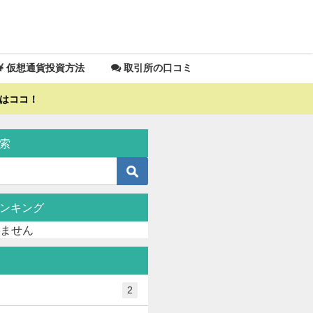
仮想通貨投資方法
取引所の口コミ
所はココ！
索
ンキング
ません
2