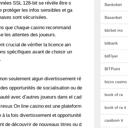
nées SSL 128-bit se révèle être s
Bankobet
e protéger les infos sensibles et ga
chases sont sécurisées.
Basaribet
ns que chaque casino recommand
bbrbet mx
e les attentes des joueurs.
bitbank
nt crucial de vérifier la licence ain
ions spécifiques avant de choisir un
bitFlyer
.
BITPoint
e non seulement algun divertissement ré
bizzo casino
des opportunités de socialisation ou de
book of ra
uté avec d’autres joueurs dans el cad
Cresus On line casino est une plateform
book of ra it
 à la fois divertissement et opportunité
casibom tr
ent de découvrir de nouveaux titres ou d