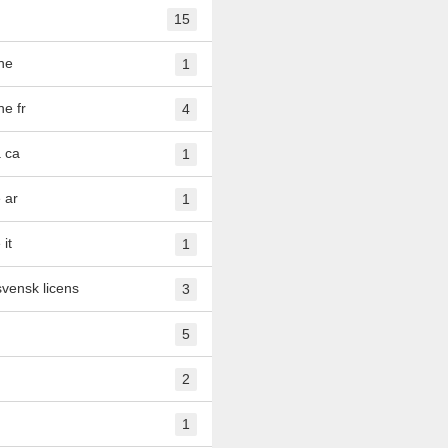
15
gne
1
ne fr
4
a ca
1
 ar
1
 it
1
svensk licens
3
5
2
1