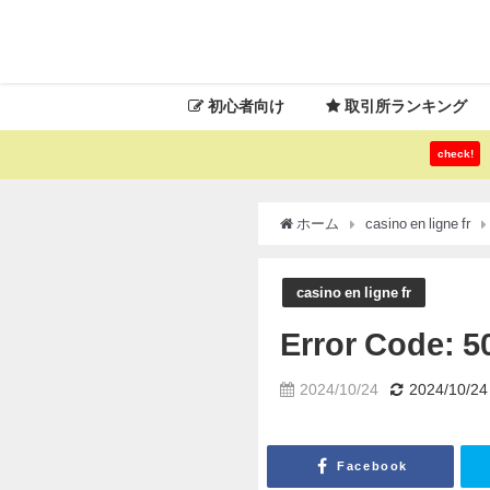
初心者向け
取引所ランキング
check!
ホーム
casino en ligne fr
casino en ligne fr
Error Code: 5
2024/10/24
2024/10/24
Facebook