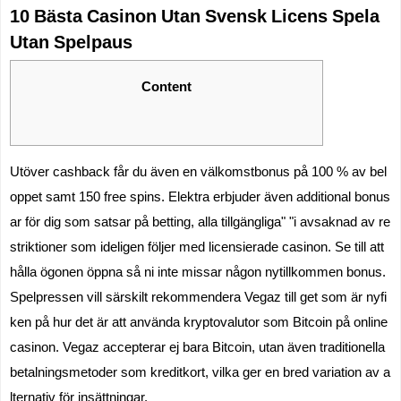
10 Bästa Casinon Utan Svensk Licens Spela
Utan Spelpaus
Content
Utöver cashback får du även en välkomstbonus på 100 % av bel
oppet samt 150 free spins. Elektra erbjuder även additional bonus
ar för dig som satsar på betting, alla tillgängliga" "i avsaknad av re
striktioner som ideligen följer med licensierade casinon. Se till att
hålla ögonen öppna så ni inte missar någon nytillkommen bonus.
Spelpressen vill särskilt rekommendera Vegaz till get som är nyfi
ken på hur det är att använda kryptovalutor som Bitcoin på online
casinon. Vegaz accepterar ej bara Bitcoin, utan även traditionella
betalningsmetoder som kreditkort, vilka ger en bred variation av a
lternativ för insättningar.