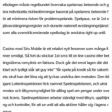
elbolagen måste regelbundet övervaka spelarnas beteende och g
öra individuella riskbedömningar baserat på spelarens beteende f
ör att minimera risken för problemspelande. Spelpaus. se är 1st s
jälvavstängningsregister och durante nationell avstängningstjänst
som alla svensklicensierade spelbolag är anslutna right up until.
Casino med Siru Mobile är ett relativt nytt fenomen som många fi
nner smidigt. Så fort du skickar 1st sms till on line casino eller bet
tingsidorna romytinis en faktura. Dock går det emot lagen där det
klart och tydligt står att guy inte" "får spela på kredit så för säkerh
ets skull kan det löna sig att lyckas undvika den metoden. Den tid
igare Lotteriinspektionen fick namnet Spelinspektionen, och utnä
mndes och tillsynsmyndighet för allting spel om pengar under sve
nsk licens. Spelinspektionen arbetar ständigt med tillsyn, uppföljni
ng och kontroller, för att se until att alla aktörer håller sig i lagens r
amar.