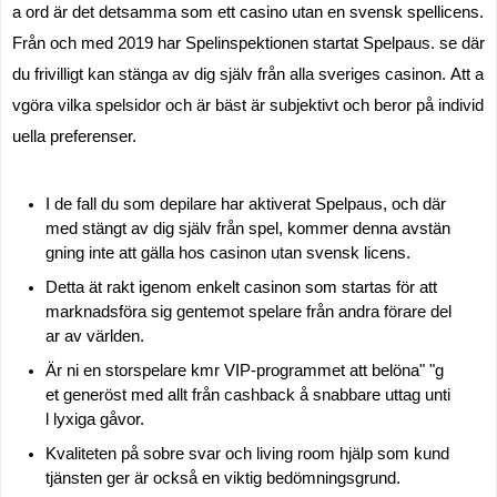
a ord är det detsamma som ett casino utan en svensk spellicens.
Från och med 2019 har Spelinspektionen startat Spelpaus. se där
du frivilligt kan stänga av dig själv från alla sveriges casinon. Att a
vgöra vilka spelsidor och är bäst är subjektivt och beror på individ
uella preferenser.
I de fall du som depilare har aktiverat Spelpaus, och där
med stängt av dig själv från spel, kommer denna avstän
gning inte att gälla hos casinon utan svensk licens.
Detta ät rakt igenom enkelt casinon som startas för att
marknadsföra sig gentemot spelare från andra förare del
ar av världen.
Är ni en storspelare kmr VIP-programmet att belöna" "g
et generöst med allt från cashback å snabbare uttag unti
l lyxiga gåvor.
Kvaliteten på sobre svar och living room hjälp som kund
tjänsten ger är också en viktig bedömningsgrund.