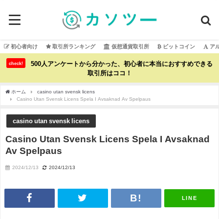
初心者向け
取引所ランキング
仮想通貨取引所
ビットコイン
ア
500人アンケートから分かった、初心者に本当におすすめできる
check!
取引所はココ！
ホーム
casino utan svensk licens
Casino Utan Svensk Licens Spela I Avsaknad Av Spelpaus
casino utan svensk licens
Casino Utan Svensk Licens Spela I Avsaknad
Av Spelpaus
2024/12/13
2024/12/13
LINE