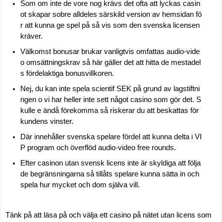
Som om inte de vore nog krävs det ofta att lyckas casin
ot skapar sobre alldeles särskild version av hemsidan fö
r att kunna ge spel på så vis som den svenska licensen
kräver.
Välkomst bonusar brukar vanligtvis omfattas audio-vide
o omsättningskrav så här gäller det att hitta de mestadel
s fördelaktiga bonusvillkoren.
Nej, du kan inte spela scientif SEK på grund av lagstiftni
ngen o vi har heller inte sett något casino som gör det. S
kulle e ändå förekomma så riskerar du att beskattas för
kundens vinster.
Där innehåller svenska spelare fördel att kunna delta i VI
P program och överflöd audio-video free rounds.
Efter casinon utan svensk licens inte är skyldiga att följa
de begränsningarna så tillåts spelare kunna sätta in och
spela hur mycket och dom själva vill.
Tänk på att läsa på och välja ett casino på nätet utan licens som