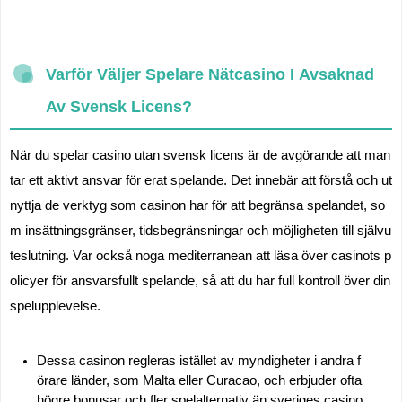
Varför Väljer Spelare Nätcasino I Avsaknad
Av Svensk Licens?
När du spelar casino utan svensk licens är de avgörande att man
tar ett aktivt ansvar för erat spelande. Det innebär att förstå och ut
nyttja de verktyg som casinon har för att begränsa spelandet, so
m insättningsgränser, tidsbegränsningar och möjligheten till självu
teslutning. Var också noga mediterranean att läsa över casinots p
olicyer för ansvarsfullt spelande, så att du har full kontroll över din
spelupplevelse.
Dessa casinon regleras istället av myndigheter i andra f
örare länder, som Malta eller Curacao, och erbjuder ofta
högre bonusar och fler spelalternativ än sveriges casino