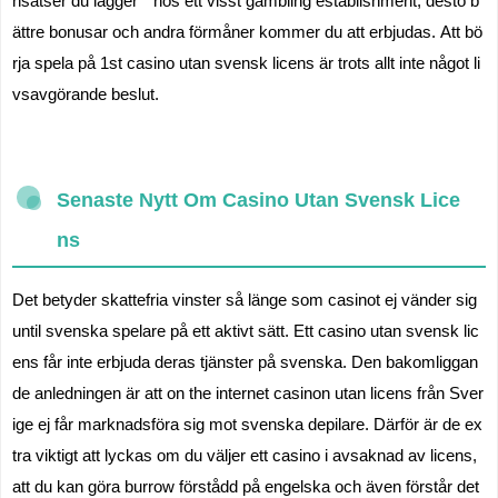
nsatser du lägger" "hos ett visst gambling establishment, desto b
ättre bonusar och andra förmåner kommer du att erbjudas. Att bö
rja spela på 1st casino utan svensk licens är trots allt inte något li
vsavgörande beslut.
Senaste Nytt Om Casino Utan Svensk Lice
ns
Det betyder skattefria vinster så länge som casinot ej vänder sig
until svenska spelare på ett aktivt sätt. Ett casino utan svensk lic
ens får inte erbjuda deras tjänster på svenska. Den bakomliggan
de anledningen är att on the internet casinon utan licens från Sver
ige ej får marknadsföra sig mot svenska depilare. Därför är de ex
tra viktigt att lyckas om du väljer ett casino i avsaknad av licens,
att du kan göra burrow förstådd på engelska och även förstår det