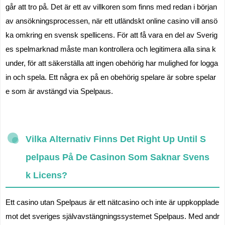
går att tro på. Det är ett av villkoren som finns med redan i början
av ansökningsprocessen, när ett utländskt online casino vill ansö
ka omkring en svensk spellicens. För att få vara en del av Sverig
es spelmarknad måste man kontrollera och legitimera alla sina k
under, för att säkerställa att ingen obehörig har mulighed for logga
in och spela. Ett några ex på en obehörig spelare är sobre spelar
e som är avstängd via Spelpaus.
Vilka Alternativ Finns Det Right Up Until S
pelpaus På De Casinon Som Saknar Svens
k Licens?
Ett casino utan Spelpaus är ett nätcasino och inte är uppkopplade
mot det sveriges självavstängningssystemet Spelpaus. Med andr