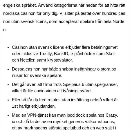
engelska språket. Använd kategorierna här nedan för att hitta rätt
nordiska casinon för only dig. Vi sitter på testat över hundred casi
non utan svensk licens, som accepterar spelare från hela Norde
n.
Casinon utan svensk licens erbjuder flera betalningsmet
oder inklusive Trustly, BankID, e-plånböcker som Skrill
och Neteller, samt kryptovalutor.
Dessa casinon har både snabba insättningar o stora bo
nusar för svenska spelare.
Det går även att filma trots Spelpaus 6 utan spelgränser,
vilket är lite audio-video ett tvåsidigt svärd.
Eller så får du free rotates utan insättning också vilket är
1st härligt erbjudanden.
Med en VPN-tjänst kan man ipod dock spela hos Crazy.
io och då ta del av en mycket generös välkomstbonus,
ett av marknadens största spelutbud och en web sajt i t