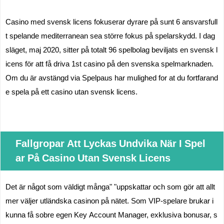
Casino med svensk licens fokuserar dyrare på sunt 6 ansvarsfull
t spelande mediterranean sea större fokus på spelarskydd. I dag
släget, maj 2020, sitter på totalt 96 spelbolag beviljats en svensk l
icens för att få driva 1st casino på den svenska spelmarknaden.
Om du är avstängd via Spelpaus har mulighed for at du fortfarand
e spela på ett casino utan svensk licens.
Fallgropar Att Lyckas Undvika När I Spel
ar På Casino Utan Svensk Licens
Det är något som väldigt många" "uppskattar och som gör att allt
mer väljer utländska casinon på nätet. Som VIP-spelare brukar i
kunna få sobre egen Key Account Manager, exklusiva bonusar, s