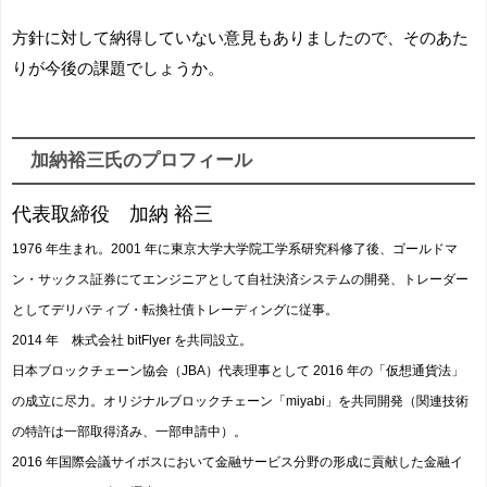
方針に対して納得していない意見もありましたので、そのあた
りが今後の課題でしょうか。
加納裕三氏のプロフィール
代表取締役 加納 裕三
1976 年生まれ。2001 年に東京大学大学院工学系研究科修了後、ゴールドマ
ン・サックス証券にてエンジニアとして自社決済システムの開発、トレーダー
としてデリバティブ・転換社債トレーディングに従事。
2014 年 株式会社 bitFlyer を共同設立。
日本ブロックチェーン協会（JBA）代表理事として 2016 年の「仮想通貨法」
の成立に尽力。オリジナルブロックチェーン「miyabi」を共同開発（関連技術
の特許は一部取得済み、一部申請中）。
2016 年国際会議サイボスにおいて金融サービス分野の形成に貢献した金融イ