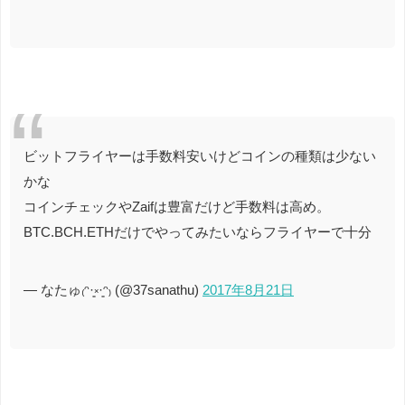
ビットフライヤーは手数料安いけどコインの種類は少ない
かな
コインチェックやZaifは豊富だけど手数料は高め。
BTC.BCH.ETHだけでやってみたいならフライヤーで十分
— なたゅ₍ᵔ·͈༝·͈ᵔ₎ (@37sanathu)
2017年8月21日