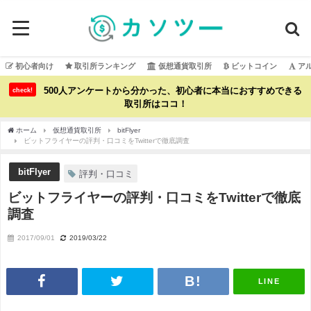
初心者向け
取引所ランキング
仮想通貨取引所
ビットコイン
ア
500人アンケートから分かった、初心者に本当におすすめできる
check!
取引所はココ！
ホーム
仮想通貨取引所
bitFlyer
ビットフライヤーの評判・口コミをTwitterで徹底調査
bitFlyer
評判・口コミ
ビットフライヤーの評判・口コミをTwitterで徹底
調査
2017/09/01
2019/03/22
LINE