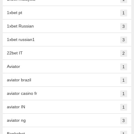
1xbet pt
1
1xbet Russian
3
1xbet russian1
3
22bet IT
2
Aviator
1
aviator brazil
1
aviator casino fr
1
aviator IN
1
aviator ng
3
Bankobet
1