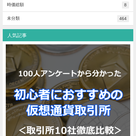
時価総額
8
未分類
464
人気記事