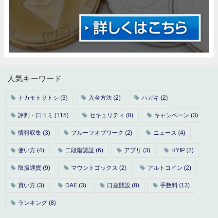
人気キーワード
ナカモトサトシ
(3)
入金方法
(2)
ハガキ
(2)
評判・口コミ
(115)
セキュリティ
(8)
キャンペーン
(3)
情報収集
(3)
プルーフオブワーク
(2)
ニュース
(4)
使い方
(4)
二段階認証
(6)
アプリ
(3)
HYIP
(2)
取扱通貨
(9)
マウントゴックス
(2)
アルトコイン
(2)
買い方
(3)
DAE
(3)
口座開設
(8)
手数料
(13)
ランキング
(8)