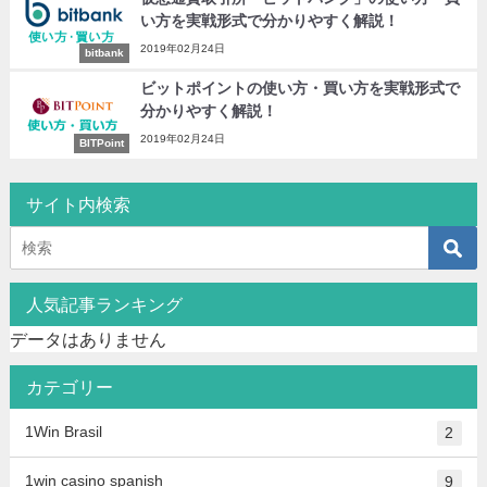
い方を実戦形式で分かりやすく解説！
2019年02月24日
bitbank
ビットポイントの使い方・買い方を実戦形式で
分かりやすく解説！
2019年02月24日
BITPoint
サイト内検索
人気記事ランキング
データはありません
カテゴリー
1Win Brasil
2
1win casino spanish
9