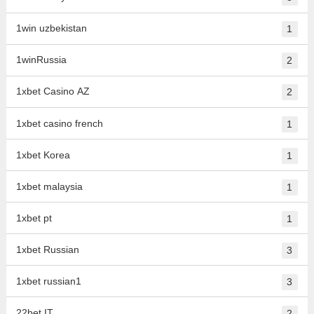
1win uzbekistan
1
1winRussia
2
1xbet Casino AZ
2
1xbet casino french
1
1xbet Korea
1
1xbet malaysia
1
1xbet pt
1
1xbet Russian
3
1xbet russian1
3
22bet IT
2