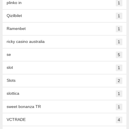
plinko in
1
Qizilbilet
1
Ramenbet
1
ricky casino australia
1
se
5
slot
1
Slots
2
slottica
1
sweet bonanza TR
1
VCTRADE
4