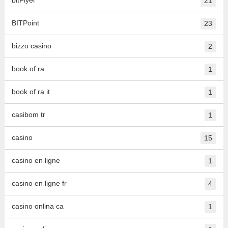
bitFlyer
21
BITPoint
23
bizzo casino
2
book of ra
1
book of ra it
1
casibom tr
1
casino
15
casino en ligne
1
casino en ligne fr
4
casino onlina ca
1