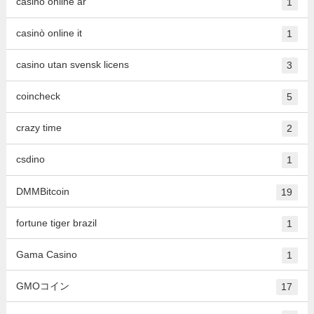
casino online ar
1
casinò online it
1
casino utan svensk licens
3
coincheck
5
crazy time
2
csdino
1
DMMBitcoin
19
fortune tiger brazil
1
Gama Casino
1
GMOコイン
17