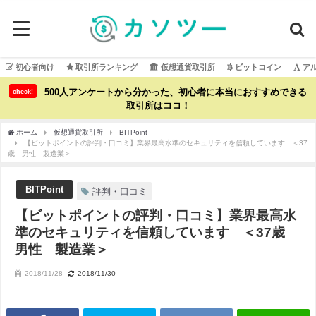
初心者向け
取引所ランキング
仮想通貨取引所
ビットコイン
ア
500人アンケートから分かった、初心者に本当におすすめできる
check!
取引所はココ！
ホーム
仮想通貨取引所
BITPoint
【ビットポイントの評判・口コミ】業界最高水準のセキュリティを信頼しています ＜37
歳 男性 製造業＞
BITPoint
評判・口コミ
【ビットポイントの評判・口コミ】業界最高水
準のセキュリティを信頼しています ＜37歳
男性 製造業＞
2018/11/28
2018/11/30