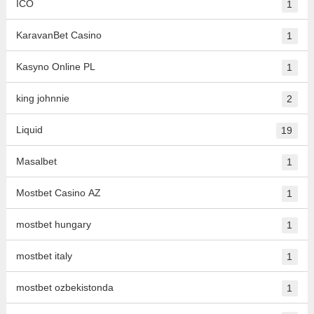
ICO
1
KaravanBet Casino
1
Kasyno Online PL
1
king johnnie
2
Liquid
19
Masalbet
1
Mostbet Casino AZ
1
mostbet hungary
1
mostbet italy
1
mostbet ozbekistonda
1