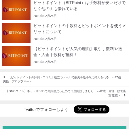
ビットポイント（BITPoint）は手数料が安いだけで
なく他の面も優れている
2019年02月24日
ビットポイントの手数料とビットポイントを使うメ
リットについて
2019年02月24日
【ビットポイントが人気の理由】取引手数料や送
金・入金手数料が無料！
2019年02月24日
【ビットポイントの評判・口コミ】役立つツールで損失を最小限に抑えられる ＜47歳
男性 プログラマー＞
【GMOコイン】ネットやSNSで高評価だったので口座開設しました ＜42歳 男性 飲食店
(自営業)＞
Twitterでフォローしよう