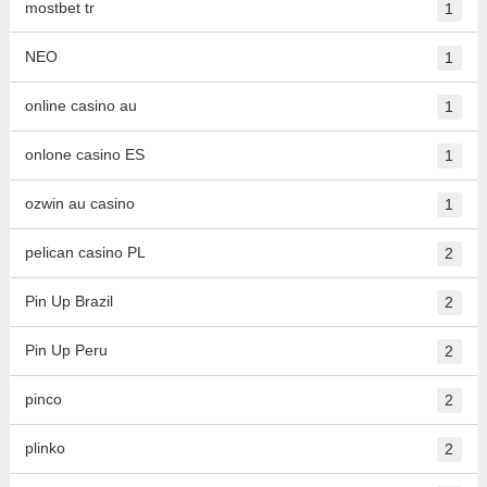
mostbet tr
1
NEO
1
online casino au
1
onlone casino ES
1
ozwin au casino
1
pelican casino PL
2
Pin Up Brazil
2
Pin Up Peru
2
pinco
2
plinko
2