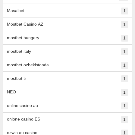
Masalbet
1
Mostbet Casino AZ
1
mostbet hungary
1
mostbet italy
1
mostbet ozbekistonda
1
mostbet tr
1
NEO
1
online casino au
1
onlone casino ES
1
ozwin au casino
1