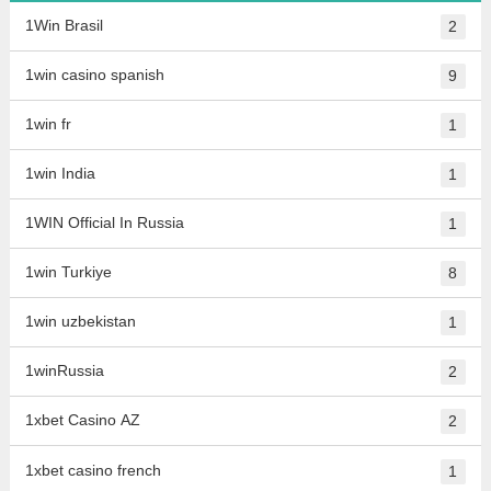
1Win Brasil
2
1win casino spanish
9
1win fr
1
1win India
1
1WIN Official In Russia
1
1win Turkiye
8
1win uzbekistan
1
1winRussia
2
1xbet Casino AZ
2
1xbet casino french
1