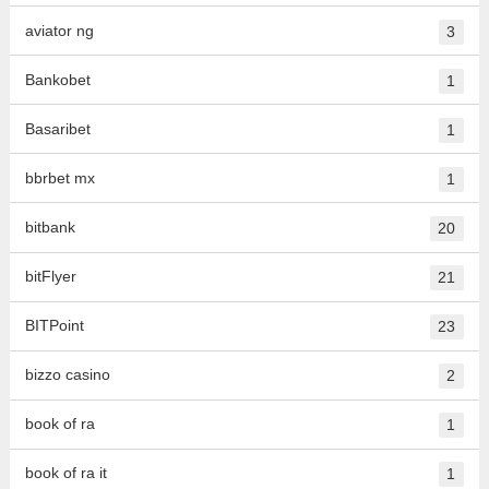
aviator ng
3
Bankobet
1
Basaribet
1
bbrbet mx
1
bitbank
20
bitFlyer
21
BITPoint
23
bizzo casino
2
book of ra
1
book of ra it
1