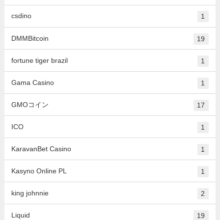
csdino
1
DMMBitcoin
19
fortune tiger brazil
1
Gama Casino
1
GMOコイン
17
ICO
1
KaravanBet Casino
1
Kasyno Online PL
1
king johnnie
2
Liquid
19