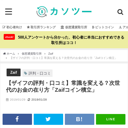
初心者向け
取引所ランキング
仮想通貨取引所
ビットコイン
ア
500人アンケートから分かった、初心者に本当におすすめできる
check!
取引所はココ！
ホーム
仮想通貨取引所
Zaif
【ザイフの評判・口コミ】常識を変える？次世代のお金の在り方「Zaifコイン積立」
Zaif
評判・口コミ
【ザイフの評判・口コミ】常識を変える？次世
代のお金の在り方「Zaifコイン積立」
2019/01/29
2019/01/28
LINE