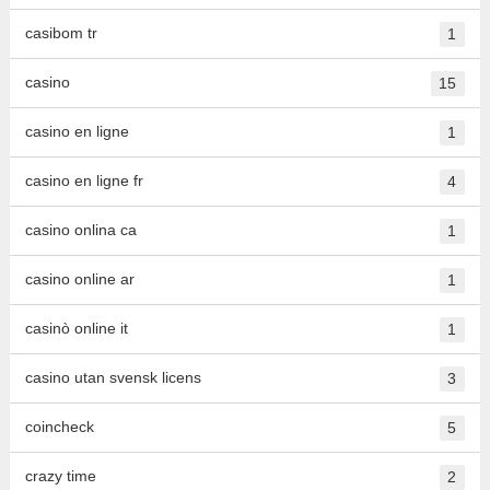
casibom tr
1
casino
15
casino en ligne
1
casino en ligne fr
4
casino onlina ca
1
casino online ar
1
casinò online it
1
casino utan svensk licens
3
coincheck
5
crazy time
2