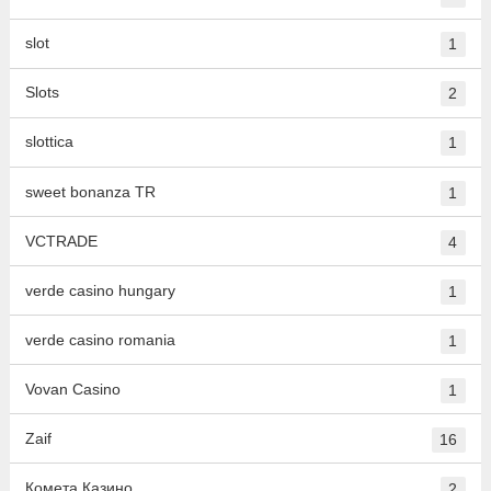
slot
1
Slots
2
slottica
1
sweet bonanza TR
1
VCTRADE
4
verde casino hungary
1
verde casino romania
1
Vovan Casino
1
Zaif
16
Комета Казино
2