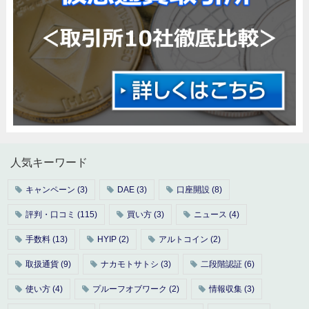
人気キーワード
キャンペーン
(3)
DAE
(3)
口座開設
(8)
評判・口コミ
(115)
買い方
(3)
ニュース
(4)
手数料
(13)
HYIP
(2)
アルトコイン
(2)
取扱通貨
(9)
ナカモトサトシ
(3)
二段階認証
(6)
使い方
(4)
プルーフオブワーク
(2)
情報収集
(3)