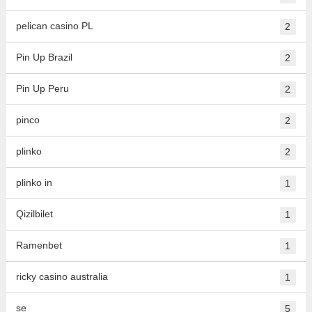
pelican casino PL
2
Pin Up Brazil
2
Pin Up Peru
2
pinco
2
plinko
2
plinko in
1
Qizilbilet
1
Ramenbet
1
ricky casino australia
1
se
5