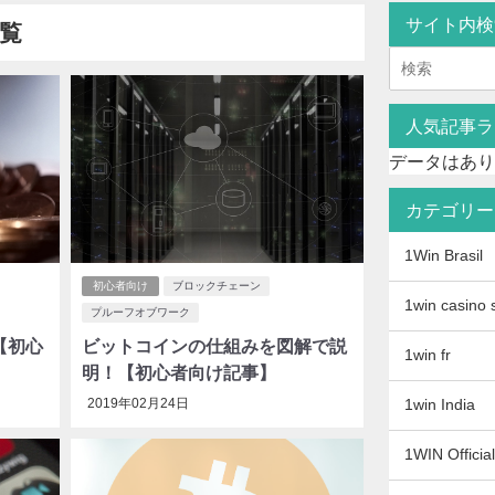
サイト内検
覧
人気記事ラ
データはあり
カテゴリー
1Win Brasil
初心者向け
ブロックチェーン
1win casino 
プルーフオブワーク
は【初心
ビットコインの仕組みを図解で説
1win fr
明！【初心者向け記事】
2019年02月24日
1win India
1WIN Officia