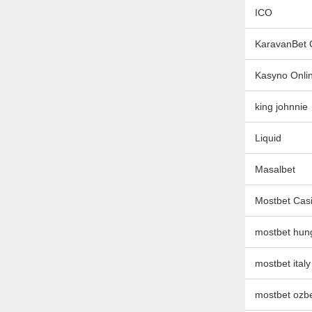
ICO
KaravanBet 
Kasyno Onli
king johnnie
Liquid
Masalbet
Mostbet Cas
mostbet hun
mostbet italy
mostbet ozb