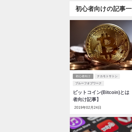
初心者向けの記事一
初心者向け
ナカモトサトシ
プルーフオブワーク
ビットコイン(Bitcoin)と
者向け記事】
2019年02月24日