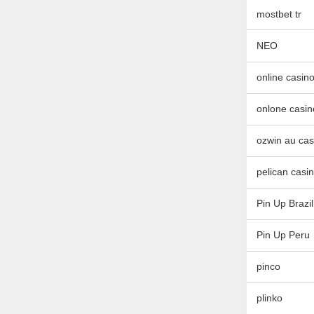
mostbet tr
NEO
online casin
onlone casi
ozwin au cas
pelican casi
Pin Up Brazil
Pin Up Peru
pinco
plinko