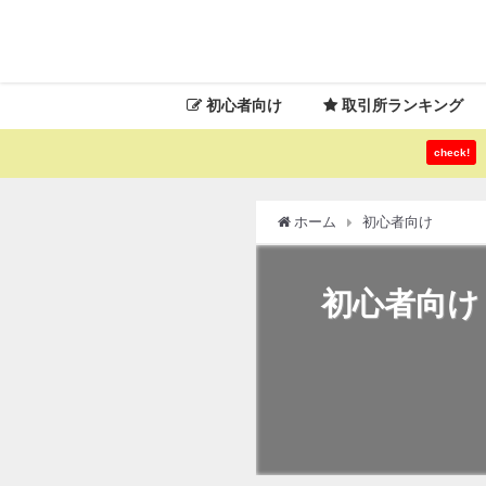
初心者向け
取引所ランキング
check!
ホーム
初心者向け
初心者向け