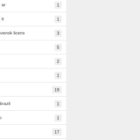
 ar
1
 it
1
svensk licens
3
5
2
1
19
brazil
1
o
1
17