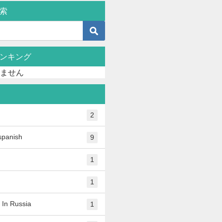
索
ンキング
ません
2
spanish
9
1
1
l In Russia
1