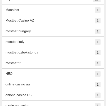
Masalbet
1
Mostbet Casino AZ
1
mostbet hungary
1
mostbet italy
1
mostbet ozbekistonda
1
mostbet tr
1
NEO
1
online casino au
1
onlone casino ES
1
ozwin au casino
1