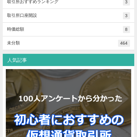
取引所おすすめランキング
3
取引所口座開設
3
時価総額
8
未分類
464
人気記事