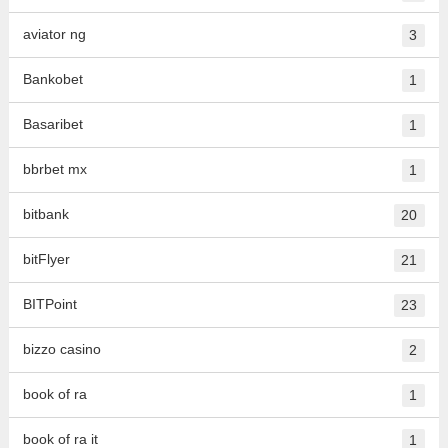
aviator ng
3
Bankobet
1
Basaribet
1
bbrbet mx
1
bitbank
20
bitFlyer
21
BITPoint
23
bizzo casino
2
book of ra
1
book of ra it
1