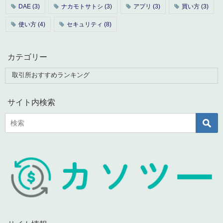
DAE
(3)
ナカモトサトシ
(3)
アプリ
(3)
買い方
(3)
使い方
(4)
セキュリティ
(8)
カテゴリー
サイト内検索