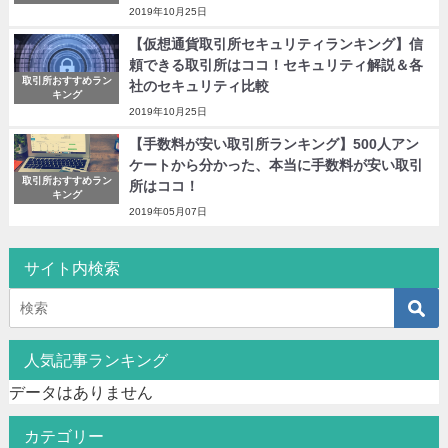
2019年10月25日
【仮想通貨取引所セキュリティランキング】信
頼できる取引所はココ！セキュリティ解説＆各
取引所おすすめラン
社のセキュリティ比較
キング
2019年10月25日
【手数料が安い取引所ランキング】500人アン
ケートから分かった、本当に手数料が安い取引
取引所おすすめラン
所はココ！
キング
2019年05月07日
サイト内検索
人気記事ランキング
データはありません
カテゴリー