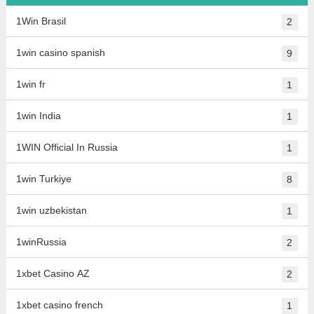
1Win Brasil
2
1win casino spanish
9
1win fr
1
1win India
1
1WIN Official In Russia
1
1win Turkiye
8
1win uzbekistan
1
1winRussia
2
1xbet Casino AZ
2
1xbet casino french
1