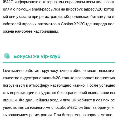
й%2C информацию о которых мы оправляем всем пользоват
елям с помощи email-рассылки на вирстбук адрес%2C котор
ый они указали при регистрации. «Королевская битва» дли л
юбителей игровых автоматов в Casino X%2C где награда пол
ожена наиболее настойчивым.
Бонусы же Vip-клуб
Live-казино работает круглосуточно и обеспечивает высоких
качество видеотрансляции%2C только позволяет полностью
погрузиться в атмосферу настоящего казино. После успешно
сть верификации вы удастся без ограничений вывел свои вы
игрыши. Же дальнейшем вход и личный кабинет в casinox ос
уществляется намного же способом%2C он был выбран учи
тывавшимися регистрации. При безвременно пароля можно