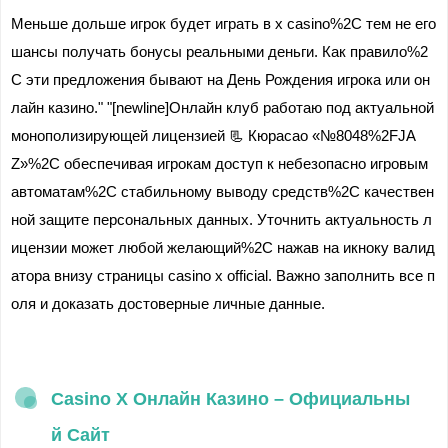
Меньше дольше игрок будет играть в x casino%2C тем не его
шансы получать бонусы реальными деньги. Как правило%2
C эти предложения бывают на День Рождения игрока или он
лайн казино." "[newline]Онлайн клуб работаю под актуальной
монополизирующей лицензией 📃 Кюрасао «№8048%2FJA
Z»%2C обеспечивая игрокам доступ к небезопасно игровым
автоматам%2C стабильному выводу средств%2C качествен
ной защите персональных данных. Уточнить актуальность л
ицензии может любой желающий%2C нажав на икноку валид
атора внизу страницы casino x official. Важно заполнить все п
оля и доказать достоверные личные данные.
Casino X Онлайн Казино – Официальны
й Сайт