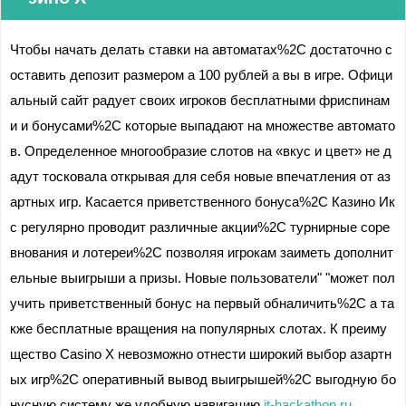
Чтобы начать делать ставки на автоматах%2C достаточно с
оставить депозит размером а 100 рублей а вы в игре. Офици
альный сайт радует своих игроков бесплатными фриспинам
и и бонусами%2C которые выпадают на множестве автомато
в. Определенное многообразие слотов на «вкус и цвет» не д
адут тосковала открывая для себя новые впечатления от аз
артных игр. Касается приветственного бонуса%2C Казино Ик
с регулярно проводит различные акции%2C турнирные соре
внования и лотереи%2C позволяя игрокам заиметь дополнит
ельные выигрыши а призы. Новые пользователи" "может пол
учить приветственный бонус на первый обналичить%2C а та
кже бесплатные вращения на популярных слотах. К преиму
щество Casino X невозможно отнести широкий выбор азартн
ых игр%2C оперативный вывод выигрышей%2C выгодную бо
нусную систему же удобную навигацию
it-hackathon.ru
.