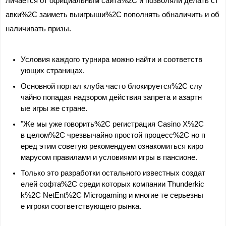
личается от официальным сайта%2C и позволяли делать ст
авки%2C заиметь выигрыши%2C пополнять обналичить и об
наличивать призы.
Условия каждого турнира можно найти и соответств
ующих страницах.
Основной портал клуба часто блокируется%2C слу
чайно попадая надзором действия запрета и азартн
ые игры же стране.
"Же мы уже говорить%2C регистрация Casino X%2C
в целом%2C чрезвычайно простой процесс%2C но п
еред этим советую рекомендуем ознакомиться киро
марусом правилами и условиями игры в пансионе.
Только это разработки остального известных создат
елей софта%2C среди которых компании Thunderkic
k%2C NetEnt%2C Microgaming и многие те серьезны
е игроки соответствующего рынка.