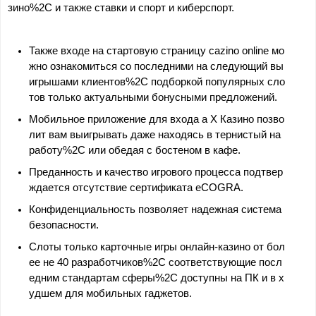
зино%2C и также ставки и спорт и киберспорт.
Также входе на стартовую страницу cazino online мо
жно ознакомиться со последними на следующий вы
игрышами клиентов%2C подборкой популярных сло
тов только актуальными бонусными предложений.
Мобильное приложение для входа а Х Казино позво
лит вам выигрывать даже находясь в тернистый на
работу%2C или обедая с бостеном в кафе.
Преданность и качество игрового процесса подтвер
ждается отсутствие сертификата eCOGRA.
Конфиденциальность позволяет надежная система
безопасности.
Слоты только карточные игры онлайн-казино от бол
ее не 40 разработчиков%2C соответствующие посл
едним стандартам сферы%2C доступны на ПК и в х
удшем для мобильных гаджетов.