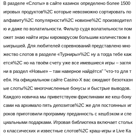
В разделе «Слоты» в сайте казинох определено более 1500
игровых продуктов%2C которые невозможно сортировать по
алфавиту%2C популярности%2C новизне%2C производител
ю и даже по волатильности. Фильтр судя волатильности пом
ожет знаю найти игры киромарусом большим количеством в
ыигрышей. Для любителей соревнований представлено мно
жество слотов в разделе «Турниры»%2C ну а тогда тебе каж
ется%2C но на твоём счету уже все имевшиеся игры – загля
ни в раздел «Новые» – там наверное найдётся" "что-то для т
ебя. На официальном сайте Casino-X вас ожидают безотказн
ые слоты%2C многочисленные бонусы и быстрые выводов.
Каждого новичка мы приветствуем фриспинами же кеш-бону
сами на архимало пять депозитов%2C же для постоянных иг
роков приготовили программу преданность с кешбэком и спе
циальными подарками. Игровая библиотека включает стольк
о классических и известные слотов%2C краш-игры и Live Ка