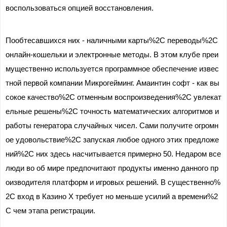
воспользоваться опцией восстановления.
Пообтесавшихся них - наличными карты%2C переводы%2C
онлайн-кошельки и электронные методы. В этом клубе преи
мущественно используется программное обеспечение извес
тной первой компании Микрогейминг. Амаинтин софт - как вы
сокое качество%2C отменным воспроизведения%2C увлекат
ельные решены%2C точность математических алгоритмов и
работы генератора случайных чисел. Сами получите огромн
ое удовольствие%2C запуская любое одного этих предложе
ний%2C них здесь насчитывается примерно 50. Недаром все
люди во об мире предпочитают продукты именно данного пр
оизводителя платформ и игровых решений. В существенно%
2C вход в Казино X требует но меньше усилий а времени%2
C чем этапа регистрации.