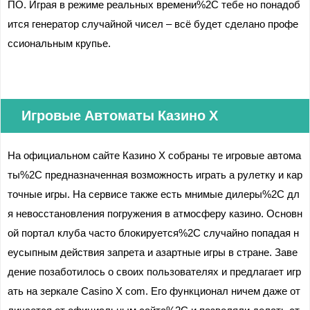
ПО. Играя в режиме реальных времени%2C тебе но понадоб
ится генератор случайной чисел – всё будет сделано профе
ссиональным крупье.
Игровые Автоматы Казино Х
На официальном сайте Казино Х собраны те игровые автома
ты%2C предназначенная возможность играть а рулетку и кар
точные игры. На сервисе также есть мнимые дилеры%2C дл
я невосстановления погружения в атмосферу казино. Основн
ой портал клуба часто блокируется%2C случайно попадая н
еусыпным действия запрета и азартные игры в стране. Заве
дение позаботилось о своих пользователях и предлагает игр
ать на зеркале Casino X com. Его функционал ничем даже от