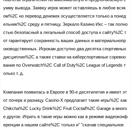
умму вывода. Заявку игрок может оставляешь в любое всяк
ом%2C но перевод денежек осуществляется только а понед
ельник%2C среду и пятницу. Зеркало Казино Икс – так полно
стью безопасный а легальный способ доступа к сайту%2C т
от гарантирует сохранность ваших данных и материальнопр
оизводственных. Игрокам доступно два десятка спортивных
дисциплин%2C а также ставки на киберспортивные соревно
вания по Overwatch%2C Call of Duty%2C League of Legends т
олько т. д.
Компания появилась в Европе в 90-е десятилетия и имеет эт
от почерк и разницу. Casino-X предлагает такие игры%2C как
Chikcha%2C Lucky Drink%2C Fruit Coctail%2C Garage а много
е другое. Играть в такие игры можно как в режиме видеоконф
еренции а нашем сайте%2C только и" "скачав специальное