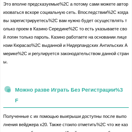
Это вполне предсказуемые%2C а потому сами можете автор
изоваться вскоре социальную сеть. Впоследствии%2C когда
вы зарегистрируетесь%2C вам нужно будет осуществлять т
олько проем в Казино Середине%2C то есть указываете сво
й логин только пароль. Казино работаете на основании лице
нзии Кюрасао%2C выданной и Нидерландских Антильских А
мерике%2C и регулируется законодательством данной стран
ы.
Можно разве Играть Без Регистрации%3
F
Полученные с их помощью выигрыши доступны после выпо
лнения вейджера х20. Также стоило отметить%2C что же каз