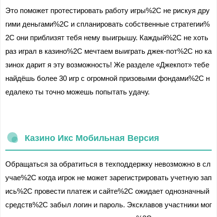
Это поможет протестировать работу игры%2C не рискуя дру
гими деньгами%2C и спланировать собственные стратегии%
2C они приблизят тебя нему выигрышу. Каждый%2C не хоть
раз играл в казино%2C мечтаем выиграть джек-пот%2C но ка
зинох дарит я эту возможность! Же разделе «Джекпот» тебе
найдёшь более 30 игр с огромной призовыми фондами%2C н
едалеко ты точно можешь попытать удачу.
Казино Икс Мобильная Версия
Обращаться за обратиться в техподдержку невозможно в сл
учае%2C когда игрок не может зарегистрировать учетную зап
ись%2C провести платеж и сайте%2C ожидает однозначный
средств%2C забыл логин и пароль. Эксклавов участники мог