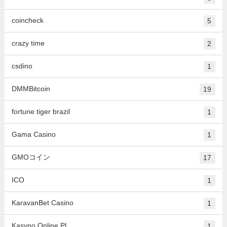
coincheck
5
crazy time
2
csdino
1
DMMBitcoin
19
fortune tiger brazil
1
Gama Casino
1
GMOコイン
17
ICO
1
KaravanBet Casino
1
Kasyno Online PL
1