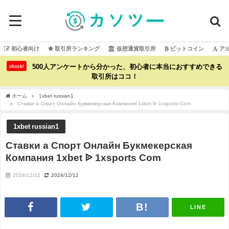
初心者向け
取引所ランキング
仮想通貨取引所
ビットコイン
ア
500人アンケートから分かった、初心者に本当におすすめできる
check!
取引所はココ！
ホーム
1xbet russian1
Ставки а Спорт Онлайн Букмекерская Компания 1xbet ᐉ 1xsports Com
1xbet russian1
Ставки а Спорт Онлайн Букмекерская
Компания 1xbet ᐉ 1xsports Com
2024/12/12
2024/12/12
LINE