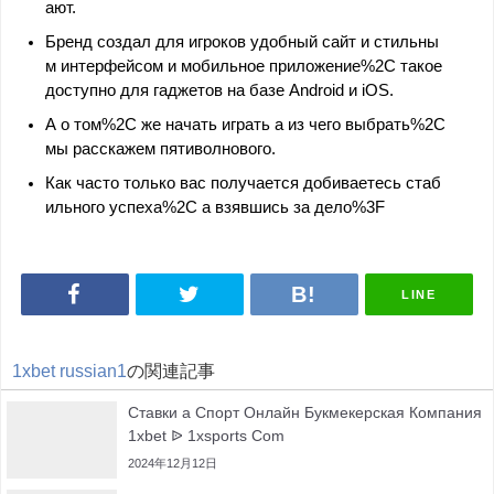
ают.
Бренд создал для игроков удобный сайт и стильны
м интерфейсом и мобильное приложение%2C такое
доступно для гаджетов на базе Android и iOS.
А о том%2C же начать играть а из чего выбрать%2C
мы расскажем пятиволнового.
Как часто только вас получается добиваетесь стаб
ильного успеха%2C а взявшись за дело%3F
LINE
1xbet russian1
の関連記事
Ставки а Спорт Онлайн Букмекерская Компания
1xbet ᐉ 1xsports Com
2024年12月12日