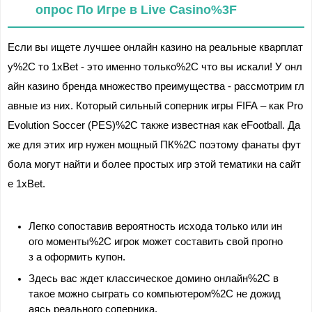
опрос По Игре в Live Casino%3F
Если вы ищете лучшее онлайн казино на реальные кварплат
у%2C то 1xBet - это именно только%2C что вы искали! У онл
айн казино бренда множество преимущества - рассмотрим гл
авные из них. Который сильный соперник игры FIFA – как Pro
Evolution Soccer (PES)%2C также известная как eFootball. Да
же для этих игр нужен мощный ПК%2C поэтому фанаты фут
бола могут найти и более простых игр этой тематики на сайт
е 1xBet.
Легко сопоставив вероятность исхода только или ин
ого моменты%2C игрок может составить свой прогно
з а оформить купон.
Здесь вас ждет классическое домино онлайн%2C в
такое можно сыграть со компьютером%2C не дожид
аясь реального соперника.