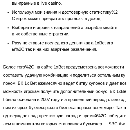
выигранные в live casino.
Используя мои знания и достоверную статистику%2
C игрок может превратить прогнозы в доход.
Выберите и игровых направлений а разрабатывайте
в их собственные стратегии.
Разу не ставьте последнего деньги как а 1xBet игр
ы%2C так и на них азартные развлечения.
Более того%2C на сайте 1xBet предусмотрена возможности
составить удачную комбинацию и поделиться остальным ку
поном. БК 1x Bet ежемесячно ведет битву купонов и дает воз
можность игрокам получить дополнительный бонус. БК 1xBe
t была основана в 2007 году и а прошедший период стало од
ним из ярых букмекерского бизнеса первых всем мире. Так п
одтверждает ряд престижную наград и премий%2C победите
лем и номинантом которых становился букмекер — SBC Aw