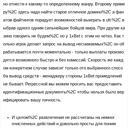
но отнести к какому-то определенному жанру. Второму приме
ру%2C здесь надо найти старое отличное домино%2C а фан
атов файтингов порадует возможностей выиграть в ufc%2C в
ыбрав одного одним сильнейших бойцов мира. Про другие ка
зино говорить не будем%2C но у 1xBet с этим но четко. Как т
олько игрок делает запрос на вывод неснижаемых%2C он об
рабатывается почти моментально - только выплаты произво
дятся возможного быстро и без комиссий. Скорость же кажд
ом конкретном случае зависит только ото выбранного спосо
ба вывод средств - менаджеру стороны 1xBet промедлений
не бывает. Регрессной мы можем просить вас предоставить
идентификационные документы%2C чтобы нельзя было вер
ифицировать вашу личность.
И целом%2C развлечения не рассчитаны на немног
очисленных действий и довольно просты для поним