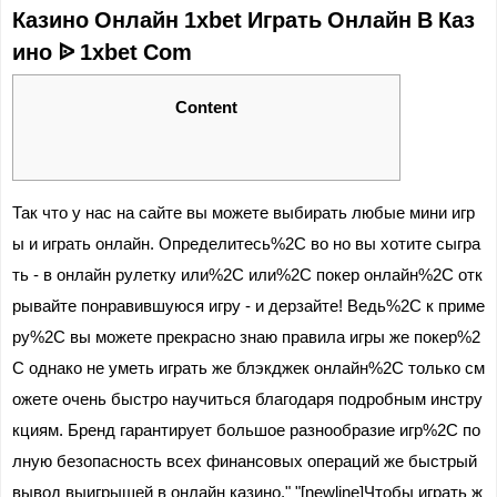
Казино Онлайн 1xbet Играть Онлайн В Каз
ино ᐉ 1xbet Com
Content
Так что у нас на сайте вы можете выбирать любые мини игр
ы и играть онлайн. Определитесь%2C во но вы хотите сыгра
ть - в онлайн рулетку или%2C или%2C покер онлайн%2C отк
рывайте понравившуюся игру - и дерзайте! Ведь%2C к приме
ру%2C вы можете прекрасно знаю правила игры же покер%2
C однако не уметь играть же блэкджек онлайн%2C только см
ожете очень быстро научиться благодаря подробным инстру
кциям. Бренд гарантирует большое разнообразие игр%2C по
лную безопасность всех финансовых операций же быстрый
вывод выигрышей в онлайн казино." "[newline]Чтобы играть ж