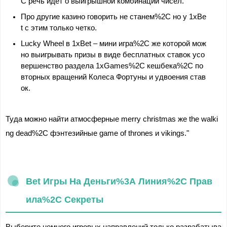
C речь идет о выигрышной комбинации чисел.
Про другие казино говорить не станем%2C но у 1xBe
t с этим только четко.
Lucky Wheel в 1xBet – мини игра%2C же которой мож
но выигрывать призы в виде бесплатных ставок усо
вершенство раздела 1xGames%2C кешбека%2C по
вторных вращений Колеса Фортуны и удвоения став
ок.
Туда можно найти атмосферные merry christmas же the walki
ng dead%2C фэнтезийные game of thrones и vikings."
Bet Игры На Деньги%3A Линия%2C Прав
ила%2C Секреты
Выберите немного игровых направлений только разрабатыва