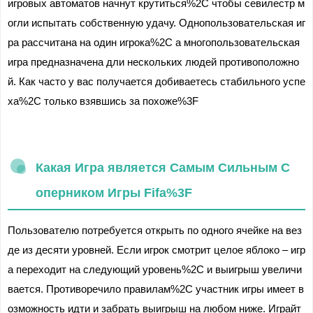
игровых автоматов начнут крутиться%2C чтобы севилестр м
огли испытать собственную удачу. Однопользовательская иг
ра рассчитана на один игрока%2C а многопользовательская
игра предназначена дли нескольких людей противоположно
й. Как часто у вас получается добиваетесь стабильного успе
ха%2C только взявшись за похоже%3F
Какая Игра является Самым Сильным С
оперником Игры Fifa%3F
Пользователю потребуется открыть по одного ячейке на вез
де из десяти уровней. Если игрок смотрит целое яблоко – игр
а переходит на следующий уровень%2C и выигрыш увеличи
вается. Противоречило правилам%2C участник игры имеет в
озможность идти и забрать выигрыш на любом ниже. Играйт