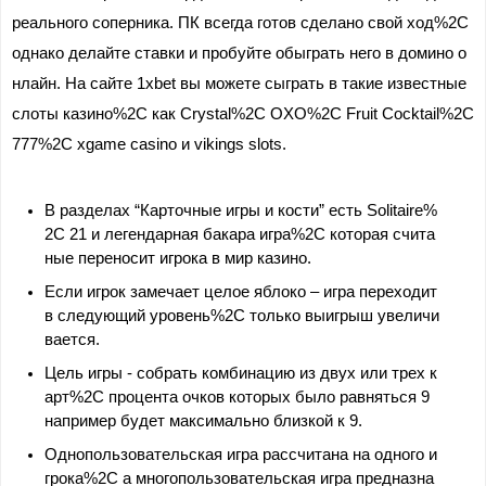
реального соперника. ПК всегда готов сделано свой ход%2C
однако делайте ставки и пробуйте обыграть него в домино о
нлайн. На сайте 1xbet вы можете сыграть в такие известные
слоты казино%2C как Crystal%2C OXO%2C Fruit Cocktail%2C
777%2C xgame casino и vikings slots.
В разделах “Карточные игры и кости” есть Solitaire%
2C 21 и легендарная бакара игра%2C которая счита
ные переносит игрока в мир казино.
Если игрок замечает целое яблоко – игра переходит
в следующий уровень%2C только выигрыш увеличи
вается.
Цель игры - собрать комбинацию из двух или трех к
арт%2C процента очков которых было равняться 9
например будет максимально близкой к 9.
Однопользовательская игра рассчитана на одного и
грока%2C а многопользовательская игра предназна