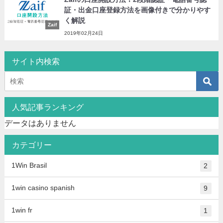
証・出金口座登録方法を画像付きで分かりやす
く解説
Zaif
2019年02月24日
サイト内検索
人気記事ランキング
データはありません
カテゴリー
1Win Brasil
2
1win casino spanish
9
1win fr
1