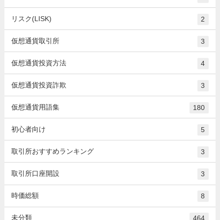
リスク(LISK)
2
仮想通貨取引所
3
仮想通貨投資方法
4
仮想通貨投資詐欺
3
仮想通貨用語集
180
初心者向け
5
取引所おすすめランキング
3
取引所口座開設
3
時価総額
8
未分類
464