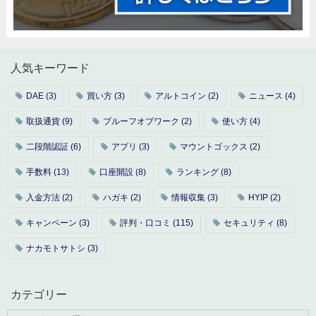
人気キーワード
DAE
(3)
買い方
(3)
アルトコイン
(2)
ニュース
(4)
取扱通貨
(9)
プルーフオブワーク
(2)
使い方
(4)
二段階認証
(6)
アプリ
(3)
マウントゴックス
(2)
手数料
(13)
口座開設
(8)
ランキング
(8)
入金方法
(2)
ハガキ
(2)
情報収集
(3)
HYIP
(2)
キャンペーン
(3)
評判・口コミ
(115)
セキュリティ
(8)
ナカモトサトシ
(3)
カテゴリー