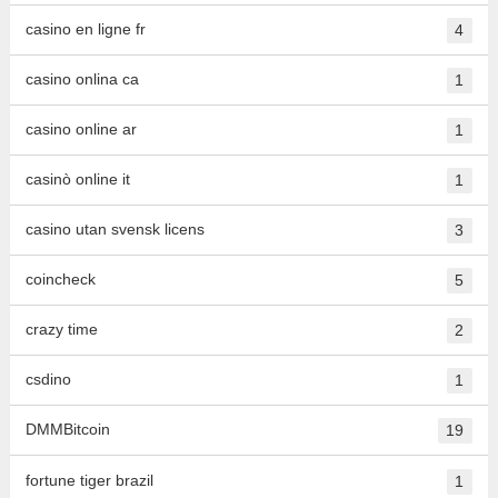
casino en ligne fr
4
casino onlina ca
1
casino online ar
1
casinò online it
1
casino utan svensk licens
3
coincheck
5
crazy time
2
csdino
1
DMMBitcoin
19
fortune tiger brazil
1