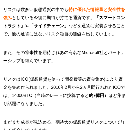
リスクは数多い仮想通貨の中でも
特に優れた情報量と安全性を
強み
としている今後に期待が持てる通貨です。
「スマートコン
トラクト」
や
「サイドチェーン」
などを通貨に実装させること
で、他の通貨にはないリスク独自の価値を出しています。
また、その将来性を期待されあの有名なMicrosoft社とパートナ
ーシップを結んでいます。
リスクはICO(仮想通貨を使って開発費等の資金集め)により資
金を集め作られました。2016年2月から2ヵ月間行われたICOで
は、14000BTC（当時のレートに換算すると
約7億円
）ほど集ま
り話題になりました。
まだまだ成長が見込める、期待大の仮想通貨リスクについて詳