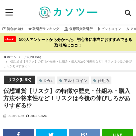
初心者向け
取引所ランキング
仮想通貨取引所
ビットコイン
ア
500人アンケートから分かった、初心者に本当におすすめできる
check!
取引所はココ！
ホーム
リスク(LISK)
仮想通貨【リスク】の特徴や歴史・仕組み・購入方法や将来性など！リスクは今後の伸び
しろがありすぎる!?
リスク(LISK)
DPos
アルトコイン
仕組み
仮想通貨【リスク】の特徴や歴史・仕組み・購入
方法や将来性など！リスクは今後の伸びしろがあ
りすぎる!?
2018/01/29
2019/02/24
LINE