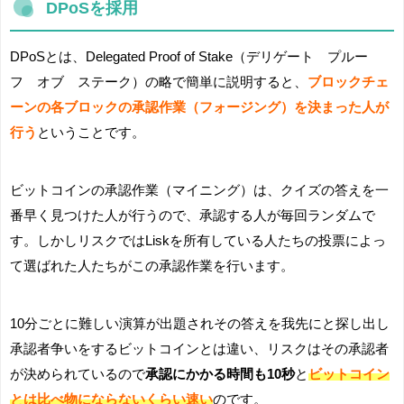
DPoSを採用
DPoSとは、Delegated Proof of Stake（デリゲート プルー
フ オブ ステーク）の略で簡単に説明すると、
ブロックチェ
ーンの各ブロックの承認作業（フォージング）を決まった人が
行う
ということです。
ビットコインの承認作業（マイニング）は、クイズの答えを一
番早く見つけた人が行うので、承認する人が毎回ランダムで
す。しかしリスクではLiskを所有している人たちの投票によっ
て選ばれた人たちがこの承認作業を行います。
10分ごとに難しい演算が出題されその答えを我先にと探し出し
承認者争いをするビットコインとは違い、リスクはその承認者
が決められているので
承認にかかる時間も10秒
と
ビットコイン
とは比べ物にならないくらい速い
のです。