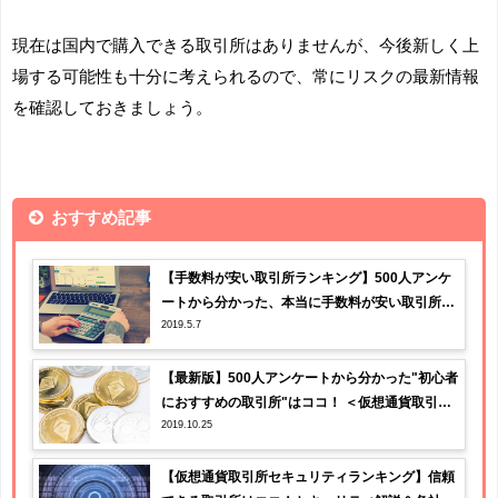
現在は国内で購入できる取引所はありませんが、今後新しく上
場する可能性も十分に考えられるので、常にリスクの最新情報
を確認しておきましょう。
おすすめ記事
【手数料が安い取引所ランキング】500人アンケ
ートから分かった、本当に手数料が安い取引所は
2019.5.7
ココ！
【最新版】500人アンケートから分かった"初心者
におすすめの取引所"はココ！ ＜仮想通貨取引所1
2019.10.25
0社を比較＞
【仮想通貨取引所セキュリティランキング】信頼