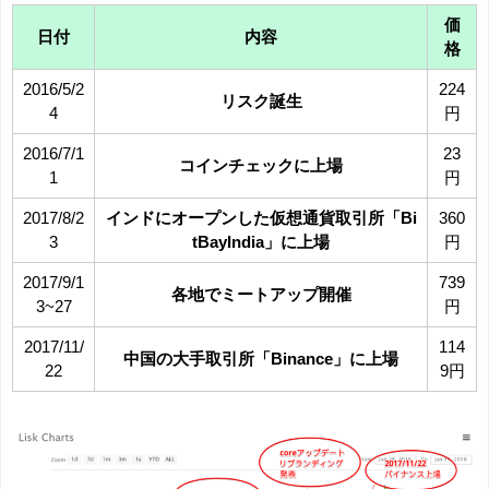
価
日付
内容
格
2016/5/2
224
リスク誕生
4
円
2016/7/1
23
コインチェックに上場
1
円
2017/8/2
インドにオープンした仮想通貨取引所「Bi
360
3
tBayIndia」に上場
円
2017/9/1
739
各地でミートアップ開催
3~27
円
2017/11/
114
中国の大手取引所「Binance」に上場
22
9円