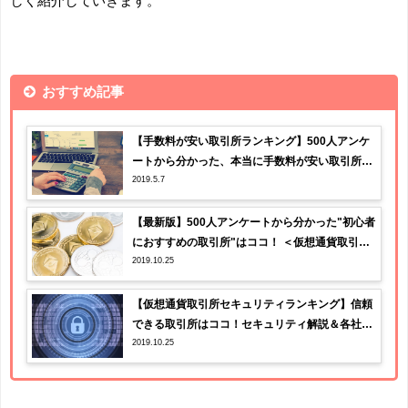
しく紹介していきます。
おすすめ記事
【手数料が安い取引所ランキング】500人アンケ
ートから分かった、本当に手数料が安い取引所は
2019.5.7
ココ！
【最新版】500人アンケートから分かった"初心者
におすすめの取引所"はココ！ ＜仮想通貨取引所1
2019.10.25
0社を比較＞
【仮想通貨取引所セキュリティランキング】信頼
できる取引所はココ！セキュリティ解説＆各社の
2019.10.25
セキュリティ比較